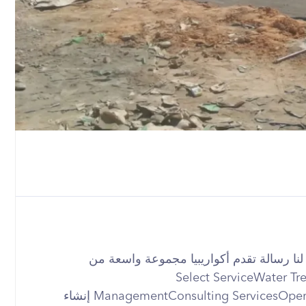
 أي وقت +201012062255 أرسل لنا رسالة تقدم أكواريبيا مجموعة واسعة من
Select ServiceWater TreatmentWastew
ManagementConsulting ServicesOperation & MaintenanceCustom Engineering إنشاء