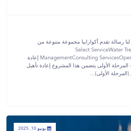
 أي وقت +201012062255 أرسل لنا رسالة تقدم أكوارابيا مجموعة متنوعة من
Select ServiceWater TreatmentWastew
ManagementConsulting ServicesOperation & MaintenanceCustom Engineering إعادة
المرحلة الأولى يتضمن هذا المشروع إعادة تأهيل
(المرحلة الأولى)…
يونيو 10, 2025