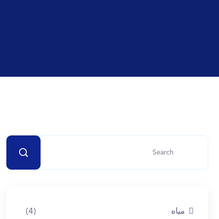
مياه
(4)