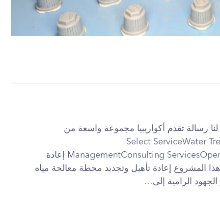
 أي وقت +201012062255 أرسل لنا رسالة تقدم أكواريبيا مجموعة واسعة من
Select ServiceWater TreatmentWastew
ManagementConsulting ServicesOperation & MaintenanceCustom Engineering إعادة
ا المشروع إعادة تأهيل وتجديد محطة معالجة مياه